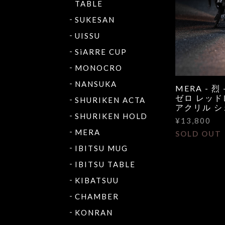
TABLE
SUKESAN
UISSU
SiARRE CUP
MONOCRO
NANSUKA
MERA - 烈 
ゼロ レッド
SHURIKEN ACTA
アクリル 
SHURIKEN HOLD
¥13,800
MERA
SOLD OUT
IBITSU MUG
IBITSU TABLE
KIBATSUU
CHAMBER
KONRAN