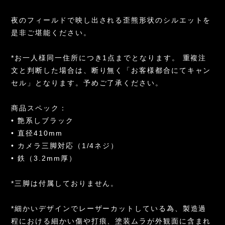
夜のフィールドで映し出される歪熊形状のシルエットを
是非ご堪能ください。
*お一人様同一住所につき1点までとなります。 重複注
文と判断した場合は、断り無く「お客様都合にてキャン
セル」となります。予めご了承ください。
商品スペック：
• 艶系しブラック
• 直径410mm
• カメラ三脚対応（1/4ネジ）
• 鉄（3.2mm厚）
*三脚は付属しておりません。
*細かいデザインでレーザーカットしている為、製造過
程における細かい傷や打痕、塗装ムラが外観面に含まれ